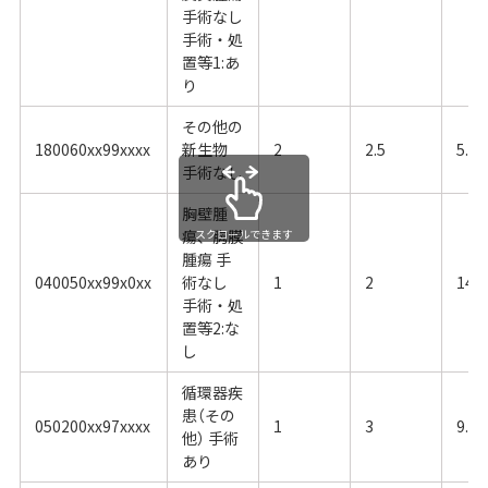
手術なし
手術・処
置等1:あ
り
その他の
180060xx99xxxx
新生物
2
2.5
5.77
手術なし
胸壁腫
瘍、胸膜
スクロールできます
腫瘍 手
040050xx99x0xx
術なし
1
2
14.1
手術・処
置等2:な
し
循環器疾
患（その
050200xx97xxxx
1
3
9.91
他） 手術
あり