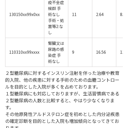
疫不全症
候群 手
130150xx99x0xx
術なし
11
2.64
8.62
手術・処
置等2:な
し
腎臓又は
尿路の感
110310xx99xxxx
9
16.56
13
染症 手
術なし
２型糖尿病に対するインスリン注射を伴った治療や教育
的入院、他の疾患に対する手術のための血糖コントロー
ルを目的とした入院が多くを占めております。
１型糖尿病にも対応しておりますが、生活習慣病である
２型糖尿病の人数と比較すると、やはり少なくなりま
す。
その他原発性アルドステロン症を初めとした内分泌疾患
の確定診断を目的とした入院も増加傾向となってきてお
ります。