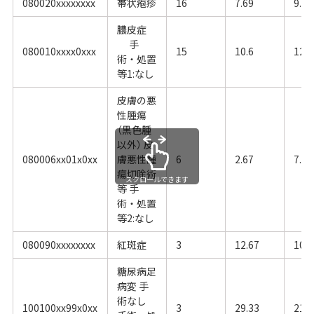
080020xxxxxxxx
帯状疱疹
16
7.69
9.12
膿皮症
手
080010xxxx0xxx
15
10.6
12.8
術・処置
等1:なし
皮膚の悪
性腫瘍
（黒色腫
以外） 皮
080006xx01x0xx
膚悪性腫
6
2.67
7.71
瘍切除術
スクロールできます
等 手
術・処置
等2:なし
080090xxxxxxxx
紅斑症
3
12.67
10.4
糖尿病足
病変 手
術なし
100100xx99x0xx
3
29.33
21.5