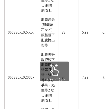
置等2:な
し 副傷
病:なし
胆嚢疾患
（胆嚢結
石など）
060330xx02xxxx
38
5.97
6.4
腹腔鏡下
胆嚢摘出
術等
胆嚢炎等
腹腔鏡下
胆嚢摘出
術等 手
術・処置
060335xx02000x
30
7.77
7.2
等1:なし
スクロールできます
手術・処
置等2:な
し 副傷
病:なし