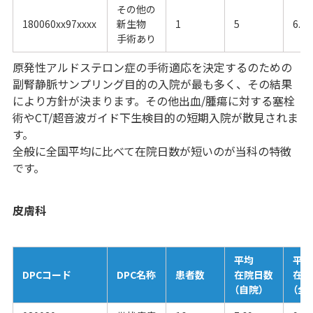
その他の
180060xx97xxxx
新生物
1
5
6.27
手術あり
原発性アルドステロン症の手術適応を決定するのための
副腎静脈サンプリング目的の入院が最も多く、その結果
により方針が決まります。その他出血/腫瘍に対する塞栓
術やCT/超音波ガイド下生検目的の短期入院が散見されま
す。
全般に全国平均に比べて在院日数が短いのが当科の特徴
です。
皮膚科
平均
平均
DPCコード
DPC名称
患者数
在院日数
在院
（自院）
（全