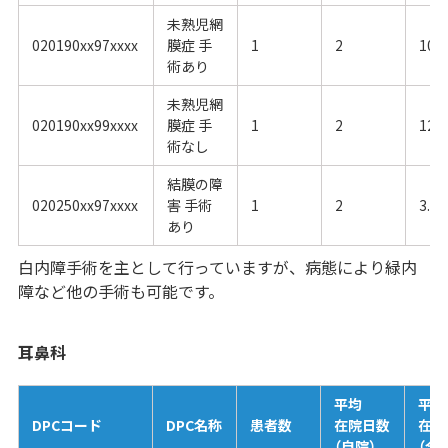
未熟児網
020190xx97xxxx
膜症 手
1
2
10.4
術あり
未熟児網
020190xx99xxxx
膜症 手
1
2
12.3
術なし
結膜の障
020250xx97xxxx
害 手術
1
2
3.22
あり
白内障手術を主として行っていますが、病態により緑内
障など他の手術も可能です。
耳鼻科
平均
平均
DPCコード
DPC名称
患者数
在院日数
在院
（自院）
（全