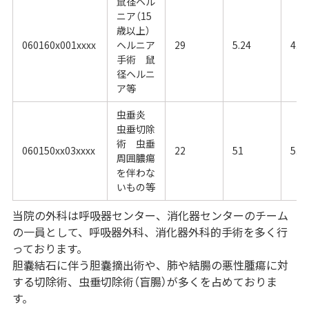
鼠径ヘル
ニア（15
歳以上）
060160x001xxxx
ヘルニア
29
5.24
4.8
手術 鼠
径ヘルニ
ア等
虫垂炎
虫垂切除
術 虫垂
060150xx03xxxx
22
51
5.4
周囲膿瘍
を伴わな
いもの等
当院の外科は呼吸器センター、消化器センターのチーム
の一員として、呼吸器外科、消化器外科的手術を多く行
っております。
胆嚢結石に伴う胆嚢摘出術や、肺や結腸の悪性腫瘍に対
する切除術、虫垂切除術（盲腸）が多くを占めておりま
す。