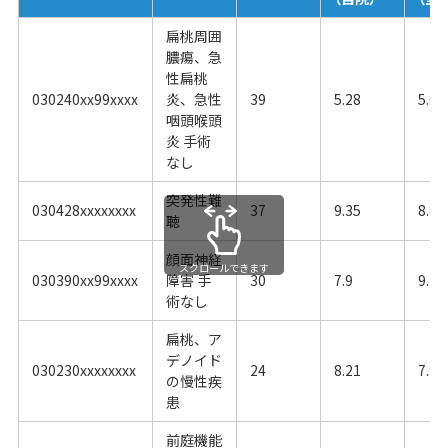
扁桃周囲
膿瘍、急
性扁桃
030240xx99xxxx
炎、急性
39
5.28
5.63
咽頭喉頭
炎 手術
なし
突発性難
030428xxxxxxxx
37
9.35
8.81
聴
顔面神経
スクロールできます
030390xx99xxxx
障害 手
30
7.9
9.17
術なし
扁桃、ア
デノイド
030230xxxxxxxx
24
8.21
7.94
の慢性疾
患
前庭機能