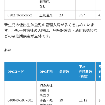
副傷病:
なし
030270xxxxxxxx
上気道炎
23
3.57
4.85
新生児の低出生体重児の管理入院が多くを占めていま
す。小児一般病棟の入院は、呼吸器感染・消化管感染な
どの急性期疾患が主体です。
外科
平均
平
DPCコード
DPC名称
患者数
在院日数
在
（自院）
（全
肺の悪性
腫瘍 手
術あり
040040xx97x00x
手術・処
39
11.13
10.