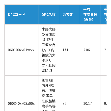
平均
平
DPCコード
DPC名称
患者数
在院日数
在
（自院）
（全
小腸大腸
の良性疾
患（良性
腫瘍を含
060100xx01xxxx
む。） 内
171
2.06
2.66
視鏡的大
腸ポリ
プ・粘膜
切除術
胆管（肝
内外）結
石、胆管
炎 限局
性腹腔膿
060340xx03x00x
72
10.17
9.53
瘍手術等