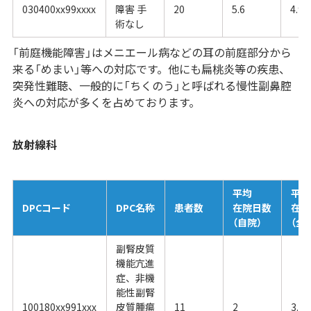
030400xx99xxxx
障害 手
20
5.6
4.94
術なし
「前庭機能障害」はメニエール病などの耳の前庭部分から
来る「めまい」等への対応です。他にも扁桃炎等の疾患、
突発性難聴、一般的に「ちくのう」と呼ばれる慢性副鼻腔
炎への対応が多くを占めております。
放射線科
平均
平均
DPCコード
DPC名称
患者数
在院日数
在院
（自院）
（全
副腎皮質
機能亢進
症、非機
能性副腎
100180xx991xxx
皮質腫瘍
11
2
3.73