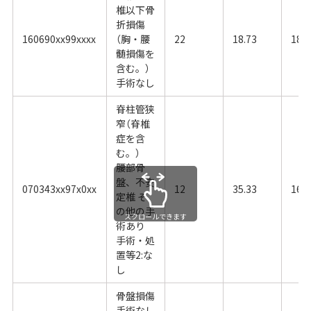
椎以下骨
折損傷
160690xx99xxxx
（胸・腰
22
18.73
18.8
髄損傷を
含む。）
手術なし
脊柱管狭
窄（脊椎
症を含
む。）
腰部骨
盤、不安
070343xx97x0xx
12
35.33
16.1
定椎 そ
の他の手
スクロールできます
術あり
手術・処
置等2:な
し
骨盤損傷
手術なし