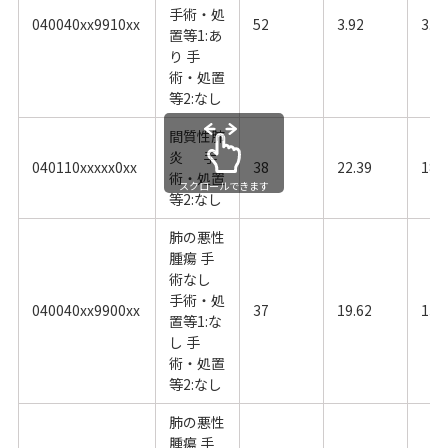
手術・処
040040xx9910xx
52
3.92
3.3
置等1:あ
り 手
術・処置
等2:なし
間質性肺
炎 手
040110xxxxx0xx
38
22.39
18.
術・処置
スクロールできます
等2:なし
肺の悪性
腫瘍 手
術なし
手術・処
040040xx9900xx
37
19.62
13.
置等1:な
し 手
術・処置
等2:なし
肺の悪性
腫瘍 手