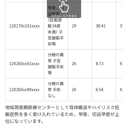
早産、切
迫早産
スクロールできます
（妊娠週
120170x101xxxx
数34週
29
38.41
37.2
未満） 子
宮破裂手
術等
分娩の異
常 子宮
120260xx01xxxx
26
8.73
9.45
破裂手術
等
分娩の異
120260xx99xxxx
常 手術
26
6.54
4.68
なし
地域周産期医療センターとして母体搬送やハイリスク妊
娠症例を多く受け入れているため、早産、切迫早産が上
位になっています。