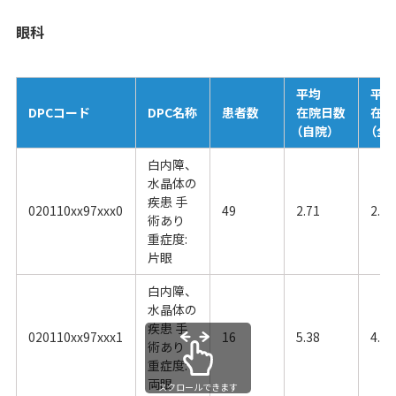
眼科
平均
平均
DPCコード
DPC名称
患者数
在院日数
在院
（自院）
（全
白内障、
水晶体の
疾患 手
020110xx97xxx0
49
2.71
2.76
術あり
重症度:
片眼
白内障、
水晶体の
疾患 手
020110xx97xxx1
16
5.38
4.95
術あり
重症度:
両眼
スクロールできます