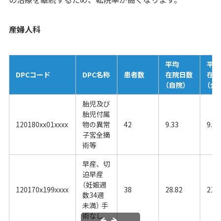
産婦人科
平均
平均
DPCコード
DPC名称
患者数
在院日数
在院
（自院）
（全
胎児及び
胎児付属
120180xx01xxxx
物の異常
42
9.33
9.45
子宮全摘
術等
早産、切
迫早産
（妊娠週
120170x199xxxx
38
28.82
21.6
数34週
未満） 手
術なし