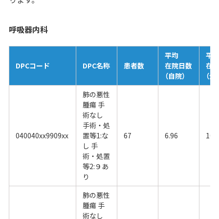
呼吸器内科
平均
平
DPCコード
DPC名称
患者数
在院日数
在
（自院）
（全
肺の悪性
腫瘍 手
術なし
手術・処
040040xx9909xx
置等1:な
67
6.96
10.
し 手
術・処置
等2:９あ
り
肺の悪性
腫瘍 手
術なし