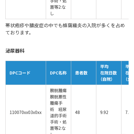
手術・処
置等2:な
し
帯状疱疹や膿皮症の中でも蜂窩織炎の入院が多くを占め
ております。
泌尿器科
平均
平均
DPCコード
DPC名称
患者数
在院日数
在院
（自院）
（全
膀胱腫瘍
膀胱悪性
腫瘍手
術 経尿
110070xx03x0xx
48
9.92
7.13
道的手術
手術・処
置等2:な