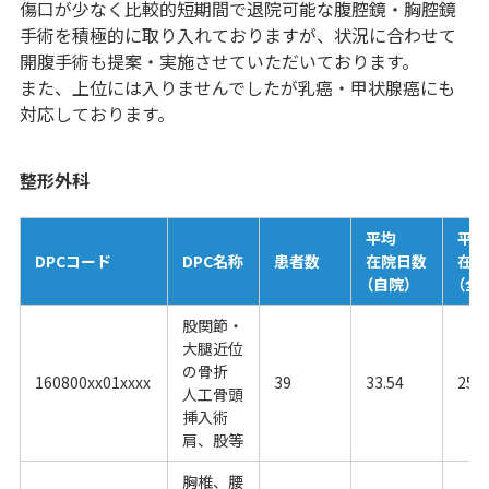
傷口が少なく比較的短期間で退院可能な腹腔鏡・胸腔鏡
手術を積極的に取り入れておりますが、状況に合わせて
開腹手術も提案・実施させていただいております。
また、上位には入りませんでしたが乳癌・甲状腺癌にも
対応しております。
整形外科
平均
平均
DPCコード
DPC名称
患者数
在院日数
在院
（自院）
（全
股関節・
大腿近位
の骨折
160800xx01xxxx
39
33.54
25.0
人工骨頭
挿入術
肩、股等
胸椎、腰