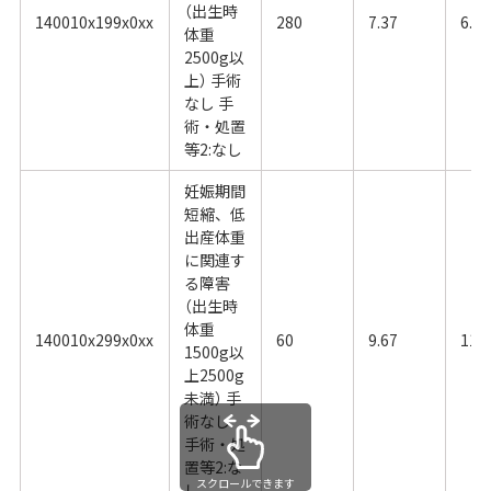
（出生時
140010x199x0xx
280
7.37
6.13
体重
2500g以
上） 手術
なし 手
術・処置
等2:なし
妊娠期間
短縮、低
出産体重
に関連す
る障害
（出生時
体重
140010x299x0xx
60
9.67
11.
1500g以
上2500g
未満） 手
術なし
手術・処
置等2:な
スクロールできます
し