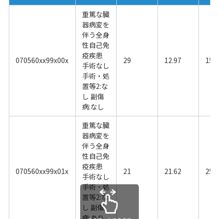
重篤な臓
器病変を
伴う全身
性自己免
疫疾患
070560xx99x00x
29
12.97
15.
手術なし
手術・処
置等2:な
し 副傷
病:なし
重篤な臓
器病変を
伴う全身
性自己免
疫疾患
070560xx99x01x
21
21.62
25.
手術なし
手術・処
置等2:な
し 副傷
病:あり