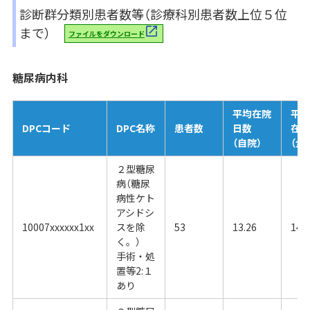
診断群分類別患者数等（診療科別患者数上位５位
まで）
ファイルをダウンロード
糖尿病内科
平均在院
平
DPCコード
DPC名称
患者数
日数
在
（自院）
（全
２型糖尿
病（糖尿
病性ケト
アシドシ
10007xxxxxx1xx
スを除
53
13.26
14.
く。）
手術・処
置等2:１
あり