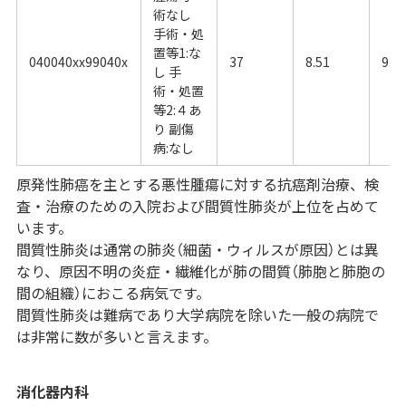
術なし
手術・処
置等1:な
040040xx99040x
37
8.51
9.4
し 手
術・処置
等2:４あ
り 副傷
病:なし
原発性肺癌を主とする悪性腫瘍に対する抗癌剤治療、検
査・治療のための入院および間質性肺炎が上位を占めて
います。
間質性肺炎は通常の肺炎（細菌・ウィルスが原因）とは異
なり、原因不明の炎症・繊維化が肺の間質（肺胞と肺胞の
間の組織）におこる病気です。
間質性肺炎は難病であり大学病院を除いた一般の病院で
は非常に数が多いと言えます。
消化器内科