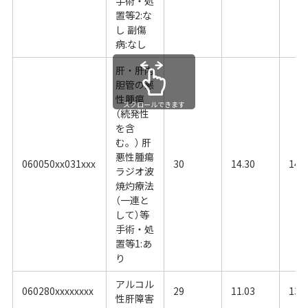
手術・処
置等2:な
し 副傷
病:なし
肝・肝内
胆管の悪
性腫瘍
スクロールできます
（続発性
を含
む。） 肝
悪性腫瘍
060050xx031xxx
30
14.30
14.
ラジオ波
焼灼療法
（一連と
して）等
手術・処
置等1:あ
り
アルコル
060280xxxxxxxx
29
11.03
13.
性肝障害