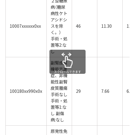
２型糖尿
病（糖尿
病性ケト
アシドシ
10007xxxxxx0xx
スを除
46
11.30
11.
く。）
手術・処
置等2:な
し
副腎皮質
機能亢進
スクロールできます
症、非機
能性副腎
皮質腫瘍
100180xx990x0x
29
7.66
6.26
手術なし
手術・処
置等1:な
し 副傷
病:なし
原発性免