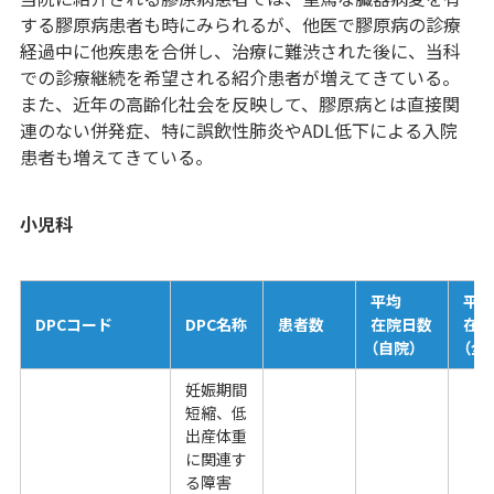
する膠原病患者も時にみられるが、他医で膠原病の診療
経過中に他疾患を合併し、治療に難渋された後に、当科
での診療継続を希望される紹介患者が増えてきている。
また、近年の高齢化社会を反映して、膠原病とは直接関
連のない併発症、特に誤飲性肺炎やADL低下による入院
患者も増えてきている。
小児科
平均
平
DPCコード
DPC名称
患者数
在院日数
在
（自院）
（全
妊娠期間
短縮、低
出産体重
に関連す
る障害