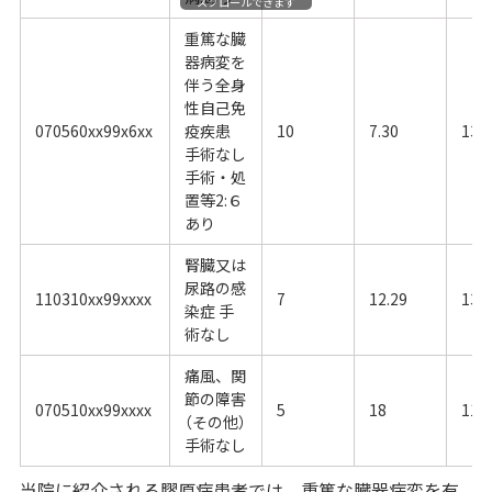
スクロールできます
重篤な臓
器病変を
伴う全身
性自己免
070560xx99x6xx
疫疾患
10
7.30
13.
手術なし
手術・処
置等2:６
あり
腎臓又は
尿路の感
110310xx99xxxx
7
12.29
13
染症 手
術なし
痛風、関
節の障害
070510xx99xxxx
5
18
11.
（その他）
手術なし
当院に紹介される膠原病患者では、重篤な臓器病変を有