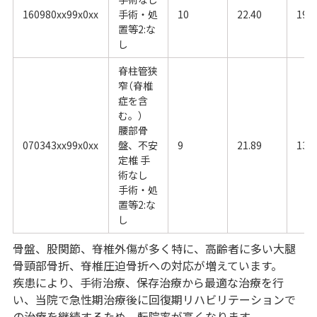
160980xx99x0xx
手術・処
10
22.40
19.0
置等2:な
し
脊柱管狭
窄（脊椎
症を含
む。）
腰部骨
070343xx99x0xx
盤、不安
9
21.89
13.3
定椎 手
術なし
手術・処
置等2:な
し
骨盤、股関節、脊椎外傷が多く特に、高齢者に多い大腿
骨頸部骨折、脊椎圧迫骨折への対応が増えています。
疾患により、手術治療、保存治療から最適な治療を行
い、当院で急性期治療後に回復期リハビリテーションで
の治療を継続するため、転院率が高くなります。