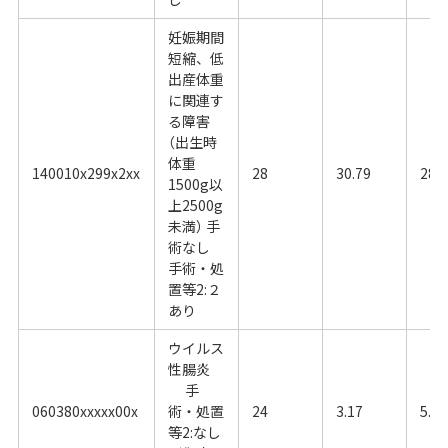
妊娠期間
短縮、低
出産体重
に関連す
る障害
（出生時
体重
140010x299x2xx
28
30.79
28.
1500g以
上2500g
未満） 手
術なし
手術・処
置等2:２
あり
ウイルス
性腸炎
手
060380xxxxx00x
術・処置
24
3.17
5.86
等2:なし