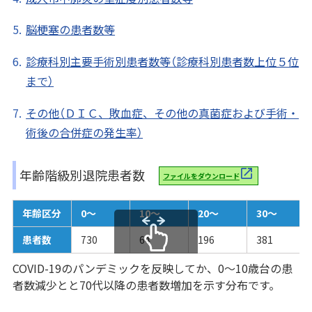
脳梗塞の患者数等
診療科別主要手術別患者数等（診療科別患者数上位５位
まで）
その他（ＤＩＣ、敗血症、その他の真菌症および手術・
術後の合併症の発生率）
年齢階級別退院患者数
ファイルをダウンロード
年齢区分
0～
10～
20～
30～
患者数
730
64
196
381
スクロールできます
COVID-19のパンデミックを反映してか、0～10歳台の患
者数減少とと70代以降の患者数増加を示す分布です。