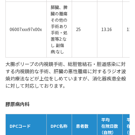
膵臓、脾
臓の腫瘍
その他の
手術あり
06007xxx97x00x
25
13.16
12.
手術・処
置等2:な
し 副傷
病:なし
大腸ポリープの内視鏡手術、総胆管結石・胆道感染に対
する内視鏡的な手術、肝臓の悪性腫瘍に対するラジオ波
焼灼療法などが上位をしめていますが、消化器疾患全般
に対して対応しております。
膠原病内科
平均
平
DPCコード
DPC名称
患者数
在院日数
在
（自院）
（全