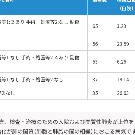
（自院）
等1:２あり 手術・処置等2:なし 副傷
65
3.23
56
23.59
等1:なし 手術・処置等2:４あり 副傷
53
6.26
等1:なし 手術・処置等2:なし
37
19.14
2:なし
35
26.63
療、検査・治療のための入院および間質性肺炎が上位を
維化が肺の間質（肺胞と肺胞の間の組織）におこる病気で