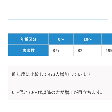
年齢区分
0～
10～
患者数
877
82
19
昨年度に比較して473人増加しています。
0～代と70～代以降の方が増加が目立ちます。