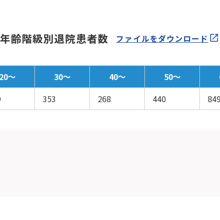
年齢階級別退院患者数
ファイルをダウンロード
20～
30～
40～
50～
9
353
268
440
84