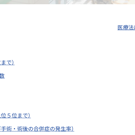
医療法
まで）
数
位５位まで）
び手術・術後の合併症の発生率）