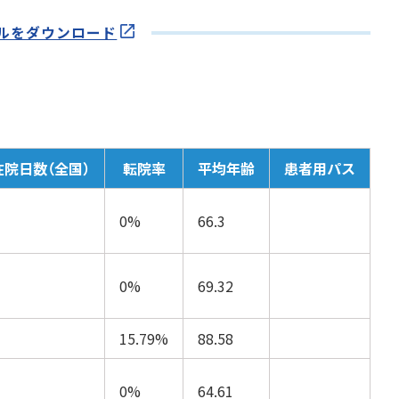
ルをダウンロード
在院日数（全国）
転院率
平均年齢
患者用パス
0%
66.3
0%
69.32
15.79%
88.58
0%
64.61