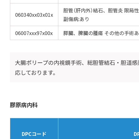
胆管（肝内外）結石、胆管炎 限局性
060340xx03x01x
副傷病:あり
06007xxx97x00x
膵臓、脾臓の腫瘍 その他の手術あり
大腸ポリープの内視鏡手術、総胆管結石・胆道感
応しております。
膠原病内科
DPCコード
D