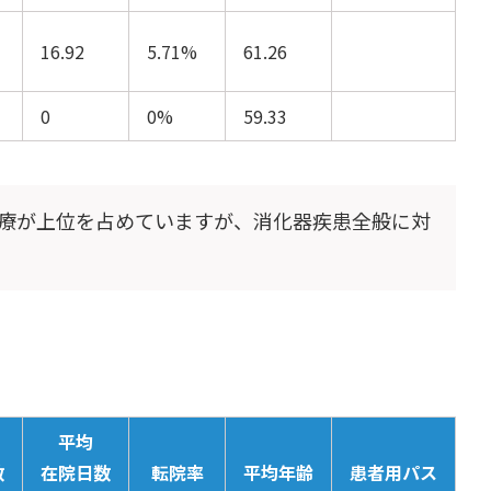
16.92
5.71%
61.26
0
0%
59.33
療が上位を占めていますが、消化器疾患全般に対
平均
数
在院日数
転院率
平均年齢
患者用パス