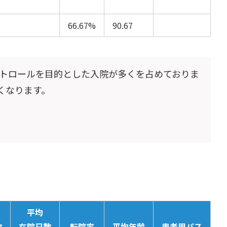
66.67%
90.67
トロールを目的とした入院が多くを占めておりま
くなります。
平均
数
在院日数
転院率
平均年齢
患者用パス