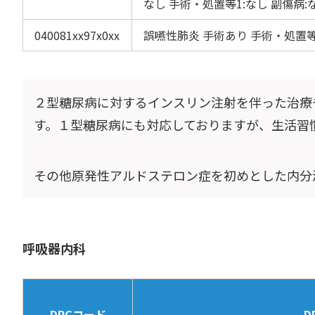
なし 手術・処置等1:なし 副傷病:
040081xx97x0xx
誤嚥性肺炎 手術あり 手術・処置等
２型糖尿病に対するインスリン注射を伴った治療
す。１型糖尿病にも対応しておりますが、生活習
その他原発性アルドステロン症を初めとした内分
呼吸器内科
DPCコード
D