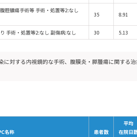
腹腔膿瘍手術等 手術・処置等2:なし
35
8.91
 手術・処置等2:なし 副傷病:なし
30
5.13
染に対する内視鏡的な手術、腹膜炎・膵腫瘍に関する治
平均
PC名称
患者数
在院日