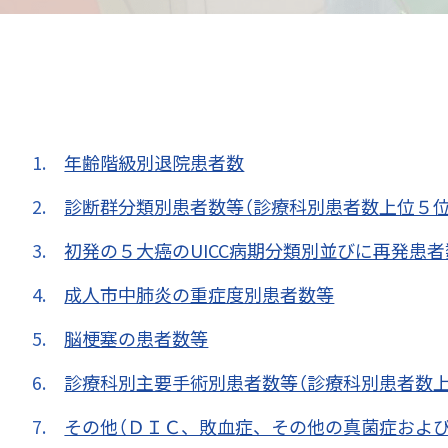
年齢階級別退院患者数
診断群分類別患者数等（診療科別患者数上位５位
初発の５大癌のUICC病期分類別並びに再発患者
成人市中肺炎の重症度別患者数等
脳梗塞の患者数等
診療科別主要手術別患者数等（診療科別患者数上
その他（ＤＩＣ、敗血症、その他の真菌症およ