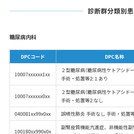
診断群分類別患
糖尿病内科
DPCコード
DPC名称
２型糖尿病（糖尿病性ケトアシド
10007xxxxxx1xx
手術・処置等2:１あり
２型糖尿病（糖尿病性ケトアシド
10007xxxxxx0xx
手術・処置等2:なし
040081xx99x0xx
誤嚥性肺炎 手術なし 手術・処置等
副腎皮質機能亢進症、非機能性副
100180xx990x0x