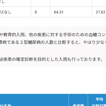
なし
2:なし
6
64.33
37.63
や教育的入院、他の疾患に対する手術のための血糖コン
慣病である２型糖尿病の人数と比較すると、やはり少な
泌疾患の確定診断を目的とした入院も行っております。
平均
PC名称
患者数
在院日