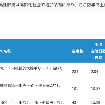
嚥性肺炎は高齢化社会で増加傾向にあり、ここ数年で上
平均
PC名称
患者数
在院日
（自院）
む。） 内視鏡的大腸ポリープ・粘膜切
234
2.04
腹腔膿瘍手術等 手術・処置等2:なし
101
10.57
除く。） 手術なし 手術・処置等2:なし
43
15.28