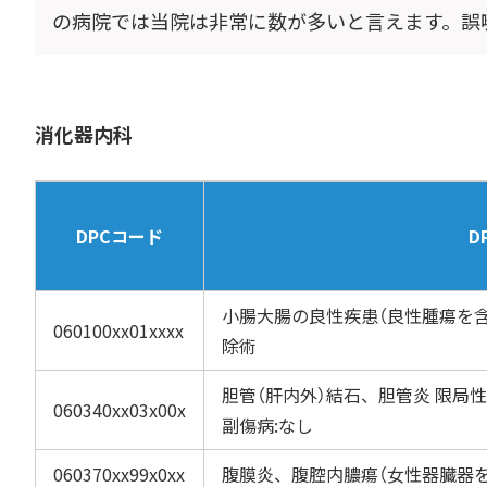
の病院では当院は非常に数が多いと言えます。誤
消化器内科
DPCコード
D
小腸大腸の良性疾患（良性腫瘍を含
060100xx01xxxx
除術
胆管（肝内外）結石、胆管炎 限局性
060340xx03x00x
副傷病:なし
060370xx99x0xx
腹膜炎、腹腔内膿瘍（女性器臓器を