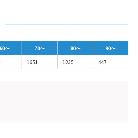
60～
70～
80～
90～
9
1651
1235
447