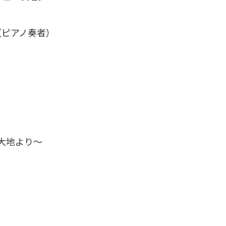
アノ奏者）
大地より～