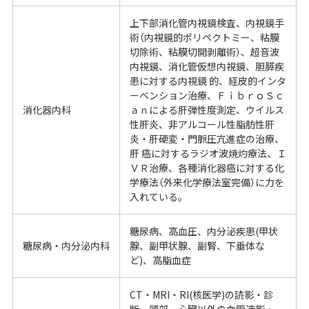
上下部消化管内視鏡検査、内視鏡手
術（内視鏡的ポリペクトミー、粘膜
切除術、粘膜切開剥離術）、超音波
内視鏡、消化管仮想内視鏡、胆膵疾
患に対する内視鏡 的、経皮的インタ
ーベンション治療、ＦｉｂｒｏＳｃ
消化器内科
ａｎによる肝弾性度測定、ウイルス
性肝炎、非アルコール性脂肪性肝
炎・肝硬変・門脈圧亢進症の治療、
肝 癌に対するラジオ波焼灼療法、Ｉ
ＶＲ治療、各種消化器癌に対する化
学療法（外来化学療法室完備）に力を
入れている。
糖尿病、高血圧、内分泌疾患(甲状
糖尿病・内分泌内科
腺、副甲状腺、副腎、下垂体な
ど)、高脂血症
CT・MRI・RI(核医学)の読影・診