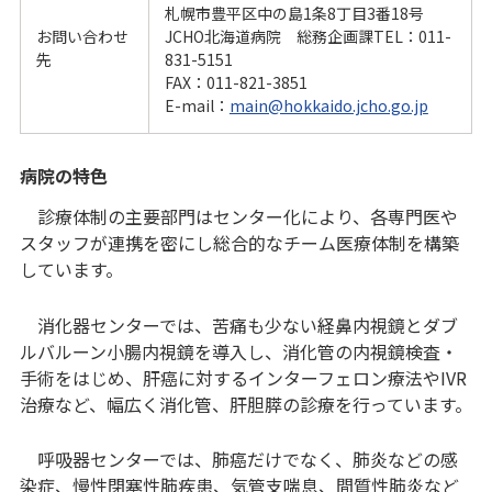
札幌市豊平区中の島1条8丁目3番18号
お問い合わせ
JCHO北海道病院 総務企画課TEL：011-
先
831-5151
FAX：011-821-3851
E-mail：
main@hokkaido.jcho.go.jp
病院の特色
診療体制の主要部門はセンター化により、各専門医や
スタッフが連携を密にし総合的なチーム医療体制を構築
しています。
消化器センターでは、苦痛も少ない経鼻内視鏡とダブ
ルバルーン小腸内視鏡を導入し、消化管の内視鏡検査・
手術をはじめ、肝癌に対するインターフェロン療法やIVR
治療など、幅広く消化管、肝胆膵の診療を行っています。
呼吸器センターでは、肺癌だけでなく、肺炎などの感
染症、慢性閉塞性肺疾患、気管支喘息、間質性肺炎など