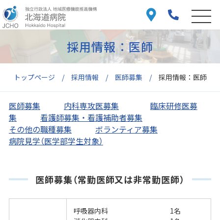
採用情報：医師
トップページ
採用情報
医師募集
採用情報：医師
医師募集
内科専攻医募集
臨床研修医募
集
看護師募集・看護補助者募集
その他の職種募集
ボランティア募集
病院見学（医学部学生対象）
医師募集（常勤医師又は非常勤医師）
呼吸器内科
1名