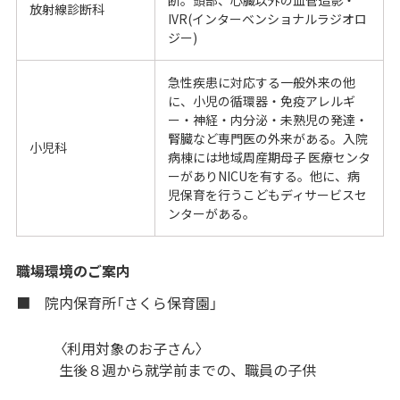
断。頭部、心臓以外の血管造影・
放射線診断科
IVR(インターベンショナルラジオロ
ジー)
急性疾患に対応する一般外来の他
に、小児の循環器・免疫アレルギ
ー・神経・内分泌・未熟児の発達・
腎臓など専門医の外来がある。入院
小児科
病棟には地域周産期母子 医療センタ
ーがありNICUを有する。他に、病
児保育を行うこどもディサービスセ
ンターがある。
職場環境のご案内
■ 院内保育所「さくら保育園」
〈利用対象のお子さん〉
生後８週から就学前までの、職員の子供