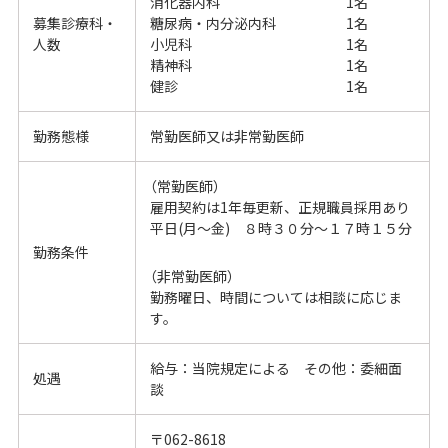
消化器内科
1名
募集診療科・
糖尿病・内分泌内科
1名
人数
小児科
1名
精神科
1名
健診
1名
勤務態様
常勤医師又は非常勤医師
（常勤医師）
雇用契約は1年毎更新、正規職員採用あり
平日(月～金) ８時３０分～１７時１５分
勤務条件
（非常勤医師）
勤務曜日、時間については相談に応じま
す。
給与：当院規定による
その他：委細面
処遇
談
〒062-8618