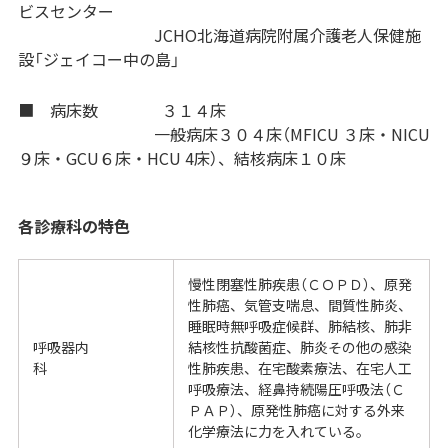
ビスセンター
JCHO北海道病院附属介護老人保健施
設「ジェイコー中の島」
■ 病床数 ３１４床
一般病床３０４床（MFICU ３床・NICU
９床・GCU６床・HCU 4床）、結核病床１０床
各診療科の特色
慢性閉塞性肺疾患（ＣＯＰＤ）、原発
性肺癌、気管支喘息、間質性肺炎、
睡眠時無呼吸症候群、肺結核、肺非
呼吸器内
結核性抗酸菌症、肺炎その他の感染
科
性肺疾患、在宅酸素療法、在宅人工
呼吸療法、経鼻持続陽圧呼吸法（Ｃ
ＰＡＰ）、原発性肺癌に対する外来
化学療法に力を入れている。