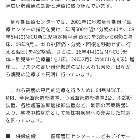
幅広い肺疾患の診断と治療に取り組んでいます。
周産期医療センターでは、2001年に地域周産期母子医
療センターの指定を受け、年間500件近い分娩のほか、08
年5月に(NICU新生児特定集中治 療室）を3床から6床に増
床、08年9月にはLDR（陣痛・分娩・回復を移動せずに行
える個室）を4室整備、さらに、16年4月にはMFICU（母
体・胎児集中治療室）を3床、24年2月にはNICUを9床に増
床し、リスクの高い母体搬送の受け入れも含め、出産か
ら病児の治療まで円滑に行っています。
これら高度の専門的治療を行うために64列MDCT、
MRI、全身血管造影装置、心臓血管造影装置2台、RI診断
装置、各種超音波断層撮影装置など、最新の医療機器に
より、地域中核病院として急性期疾患への充実した対応
を図っています。
■ 併設施設 健康管理センター・こどもデイサー