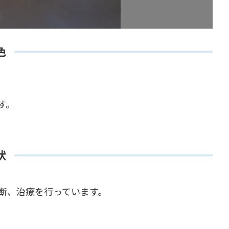
色
す。
状
断、治療を行っています。