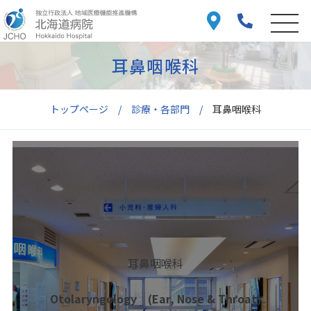
耳鼻咽喉科
トップページ
診療・各部門
耳鼻咽喉科
耳鼻咽喉科
Otolaryngology (Ear, Nose & Throat)