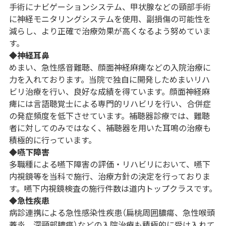
手術にナビゲーションシステム、甲状腺などの頸部手術
に神経モニタリングシステムを使用、副損傷の可能性を
減らし、より正確で治療効果が高くなるよう努めていま
す。
◆神経耳鼻
めまい、急性感音難聴、顔面神経麻痺などの入院治療に
力を入れております。当院で独自に開発しためまいリハ
ビリ治療を行い、良好な成績を得ています。顔面神経麻
痺には言語聴覚士による専門的リハビリを行い、合併症
の発症頻度を低下させています。補聴器診療では、難聴
者に対してのみではなく、補聴器を用いた耳鳴の治療も
積極的に行っています。
◆嚥下障害
多職種による嚥下障害の評価・リハビリにおいて、嚥下
内視鏡等を当科で施行、治療方針の決定を行っておりま
す。嚥下内視鏡検査の施行件数は道内トップクラスです。
◆急性疾患
病診連携による急性感染性疾患（扁桃周囲膿瘍、急性喉頭
蓋炎、深頸部膿瘍）などの入院治療も積極的に受け入れて